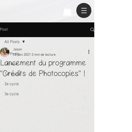
Post
All Posts
Jason
All Posts
13 juin 2021
3 min de lecture
Lancement du programme
Lecture
"Crédits de Photocopies" !
1er cycle
2e cycle
3e cycle