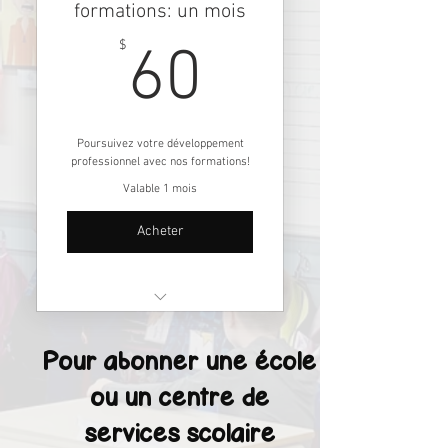
formations: un mois
60$
$
60
Poursuivez votre développement
professionnel avec nos formations!
Valable 1 mois
Acheter
Une licence d'accès
individuelle
Pour abonner une école
Accès illimité aux rediffusions
ou un centre de
de formations pendant 1 mois
services scolaire