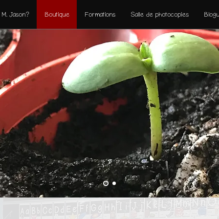
 M. Jason?
Boutique
Formations
Salle de photocopies
Blog
ences