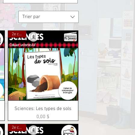
Trier par
2e cycle
Aperçu rapide
Sciences: Les types de sols
Prix
0,00 $
2e cycle