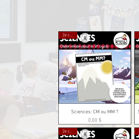
2e cycle
Aperçu rapide
Sciences: CM ou MM ?
Prix
0,00 $
2e cycle