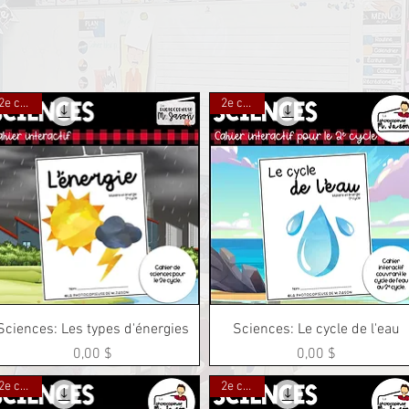
2e cycle
2e cycle
Aperçu rapide
Aperçu rapide
Sciences: Les types d'énergies
Sciences: Le cycle de l'eau
Prix
Prix
0,00 $
0,00 $
2e cycle
2e cycle