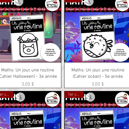
Aperçu rapide
Aperçu rapide
Maths: Un jour, une routine
Maths: Un jour, une routine
(Cahier Halloween) - 3e année
(Cahier océan) - 5e année
Prix
Prix
3,00 $
3,00 $
1er cycle
1er cycle