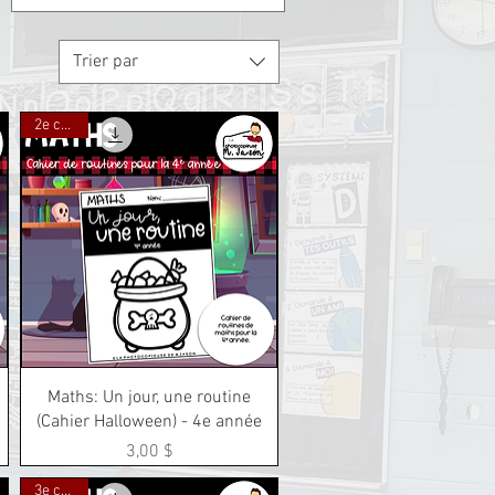
Trier par
2e cycle
Aperçu rapide
Maths: Un jour, une routine
(Cahier Halloween) - 4e année
Prix
3,00 $
3e cycle