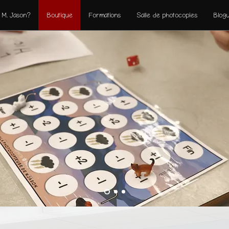
 M. Jason?
Boutique
Formations
Salle de photocopies
Blog
hs