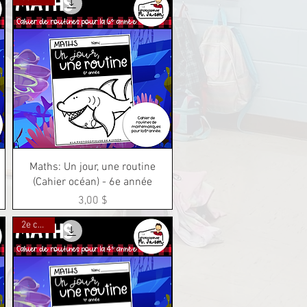
Aperçu rapide
Maths: Un jour, une routine
(Cahier océan) - 6e année
Prix
3,00 $
2e cycle