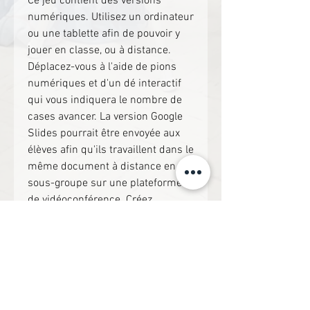
Ce jeu contient des versions
numériques. Utilisez un ordinateur
ou une tablette afin de pouvoir y
jouer en classe, ou à distance.
Déplacez-vous à l'aide de pions
numériques et d'un dé interactif
qui vous indiquera le nombre de
cases avancer. La version Google
Slides pourrait être envoyée aux
élèves afin qu'ils travaillent dans le
même document à distance en
sous-groupe sur une plateforme
de vidéoconférence. Créez
plusieurs copies du document et
envoyez-les à vos élèves!
Le document téléchargeable est
en format ZIP et est non-
modifiable.