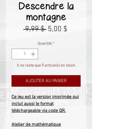
Descendre la
montagne
Prix
Prix
 9,99 $ 
5,00 $
original
promotionnel
Quantité
*
Il ne reste que 9 article(s) en stock
AJOUTER AU PANIER
Ce jeu est la version imprimée qui
inclut aussi le format
téléchargeable via code QR.
Atelier de mathématique