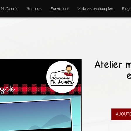
 M. Jason?
Boutique
Formations
Salle de photocopies
Blog
Atelier 
e
AJOUTE