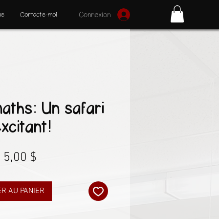
ue
Contacte-moi
Connexion
maths: Un safari
xcitant!
Prix
5,00 $
R AU PANIER