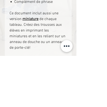
Complément de phrase
Ce document inclut aussi une
version
miniature
de chaque
tableau. Créez des trousses aux
élèves en imprimant les
miniatures et en les reliant sur un
anneau de douche ou un anneau
de porte-clé!
Ce document est en format PDF et
est non-modifiable.
À découvrir!
1er cycle
1er cycle