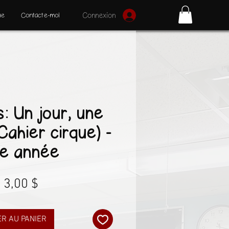
ue
Contacte-moi
Connexion
s: Un jour, une
Cahier cirque) -
re année
Prix
3,00 $
R AU PANIER