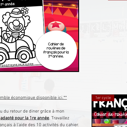
semble économique disponible ici.**
1er cycle
ou du retour de diner grâce à mon
"
adapté pour la 1re année
. Travaillez
ançais à l'aide des 10 activités du cahier.