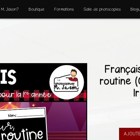
 M. Jason?
Boutique
Formations
Salle de photocopies
Blog
Françai
routine (
1
AJOUTE