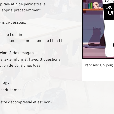
pirale afin de permettre le
té appris précédemment.
ons ci-dessous:
[ o ] et [ in ]
ons dans des mots [ on ] [ o ] [ in ] [ ou ]
ociant à des images
 texte informatif avec 3 questions
Français: Un jour,
ction de consignes lues
at PDF
ser du temps
it être décompressé et est non-