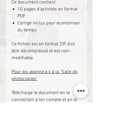
Ce document contient:
10 pages d'activités en format
PDF
Corrigé inclus pour économiser
du temps
Ce fichier est en format ZIP, doit
être décompressé et est non-
modifiable.
Pour les abonné.e.s à la "Salle de
photocopies"
Télécharge le document en te
connectant à ton compte et en te
rendant dans la section "Écriture".
Si non, clique le lien suivant pour
accéder directement à la
ressource.