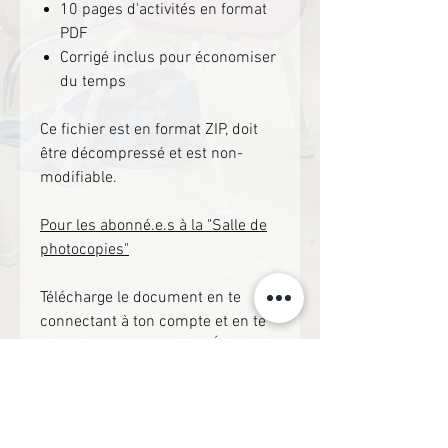
10 pages d'activités en format
PDF
Corrigé inclus pour économiser
du temps
Ce fichier est en format ZIP, doit
être décompressé et est non-
modifiable.
Pour les abonné.e.s à la "Salle de
photocopies"
Télécharge le document en te
connectant à ton compte et en te
rendant dans la section "Écriture".
Si non, clique le lien suivant pour
accéder directement à la
ressource.