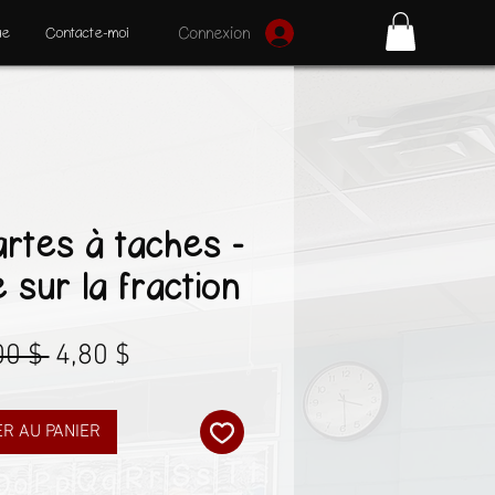
ue
Contacte-moi
Connexion
rtes à taches -
 sur la fraction
Prix
Prix
00 $ 
4,80 $
original
promotionnel
R AU PANIER