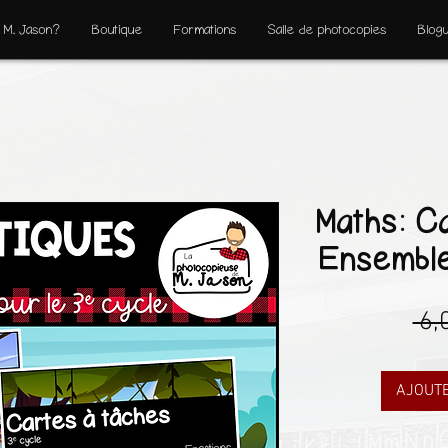
 M. Jason?
Boutique
Formations
Salle de photocopies
Blog
Maths: Ca
Ensemble
 6,
AJOUTE