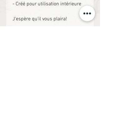
- Créé pour utilisation intérieure
J'espère qu'il vous plaira!
À découvrir!
1er cycle
1er cycle
Français: Un jour, une routine
Maths: Un jour, une ro