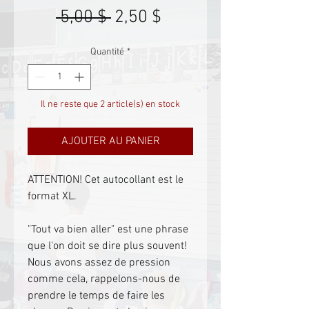
Prix
Prix
 5,00 $ 
2,50 $
original
promotionnel
Quantité
*
Il ne reste que 2 article(s) en stock
AJOUTER AU PANIER
ATTENTION! Cet autocollant est le
format XL.
"Tout va bien aller" est une phrase
que l'on doit se dire plus souvent!
Nous avons assez de pression
comme cela, rappelons-nous de
prendre le temps de faire les