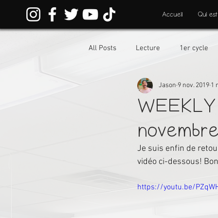
Accueil
Qui est
All Posts
Lecture
1er cycle
Jason
9 nov. 2019
1 
WEEKLY 
novembr
Je suis enfin de reto
vidéo ci-dessous! Bo
https://youtu.be/PZq