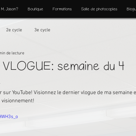
 M. Jason?
Boutique
Formations
Salle de photocopies
Blog
2e cycle
3e cycle
min de lecture
VLOGUE: semaine du 4
e
ur sur YouTube! Visionnez le dernier vlogue de ma semaine e
n visionnement!
WHWH3s_o