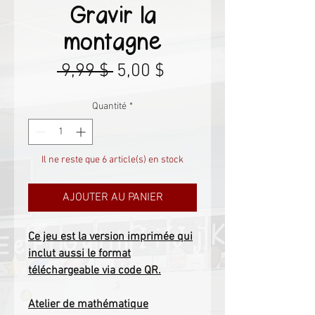
Gravir la
montagne
Prix
Prix
 9,99 $ 
5,00 $
original
promotionnel
Quantité
*
Il ne reste que 6 article(s) en stock
AJOUTER AU PANIER
Ce jeu est la version imprimée qui
inclut aussi le format
téléchargeable via code QR.
Atelier de mathématique