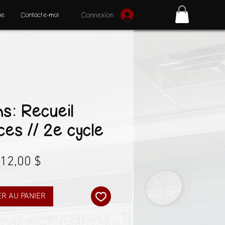
ue
Contacte-moi
Connexion
s: Recueil
ces // 2e cycle
Prix
12,00 $
R AU PANIER