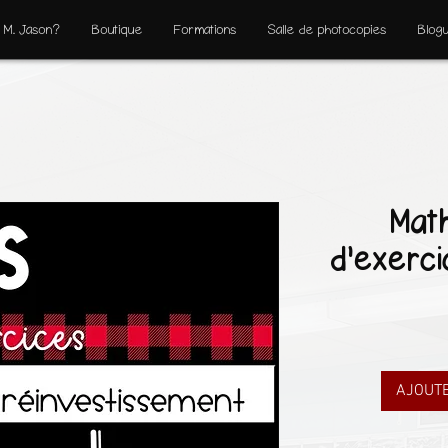
 M. Jason?
Boutique
Formations
Salle de photocopies
Blog
Math
d'exerci
AJOUTE