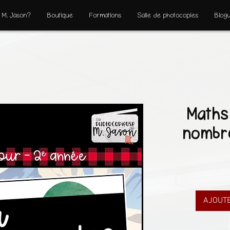
 M. Jason?
Boutique
Formations
Salle de photocopies
Blog
Maths
nombr
AJOUTE