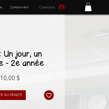
ue
Contacte-moi
Connexion
: Un jour, un
e - 2e année
Prix
10,00 $
R AU PANIER