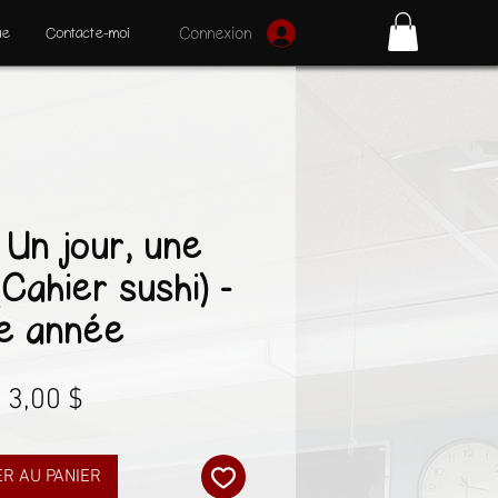
ue
Contacte-moi
Connexion
 Un jour, une
(Cahier sushi) -
e année
Prix
3,00 $
R AU PANIER