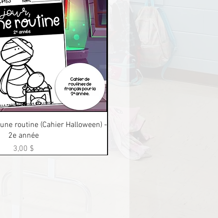
Aperçu rapide
Aperçu rapide
 une routine (Cahier Halloween) -
Maths: Un jour, une routine (Ca
2e année
2e année
Prix
Prix
3,00 $
3,00 $