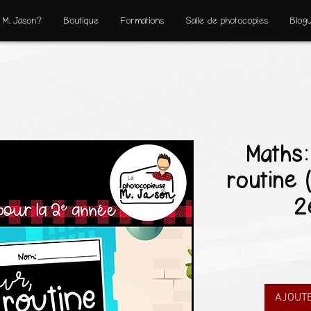
 M. Jason?
Boutique
Formations
Salle de photocopies
Blog
Maths:
routine 
2
AJOUTE