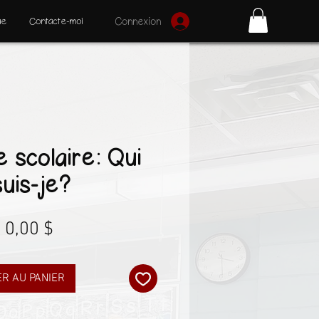
ue
Contacte-moi
Connexion
 scolaire: Qui
suis-je?
Prix
0,00 $
R AU PANIER