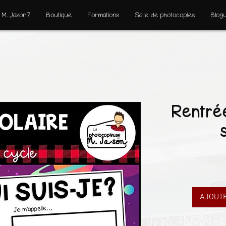
 M. Jason?
Boutique
Formations
Salle de photocopies
Blog
Rentrée
AJOUTE