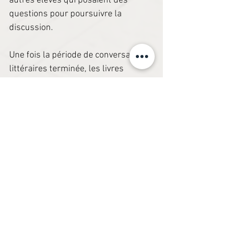
autres élèves qui posaient des 
questions pour poursuivre la 
discussion.
Une fois la période de conversations 
littéraires terminée, les livres 
nommés se retrouvaient dans une 
section spéciale de notre 
bibliothèque de classe. Cette section 
permettait aux élèves de choisir des 
livres où il était plus certain 
qu'incertain qu'ils aiment leur 
lecture. Cela aidait aussi les élèves 
indécis à se choisir des livres pour 
leur pochette.
En bref, la période d'entretiens de 