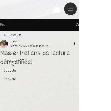
Post
All Posts
Jason
All Posts
27 févr. 2024
4 min de lecture
Mes entretiens de lecture
Lecture
démystifiés!
1er cycle
2e cycle
3e cycle