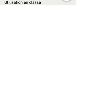
Utilisation en classe
Ces activités de jogging 
mathématique seraient intégrées à 
ma routine du matin. J'aborde la 
routine du matin 
dans cet article
 via 
mon expérience au 1er cycle, mais 
elle se transpose facilement au 2e 
cycle en l'adaptant. L'objectif d'un 
jogging est que ce soit rapide dans le 
temps afin d'activer les élèves, tout 
comme on fait lorsqu'on va faire du 
vrai jogging. Ce n'est pas toujours 
agréable, mais essentiel pour le 
maintien d'une bonne santé!
Bons joggings!